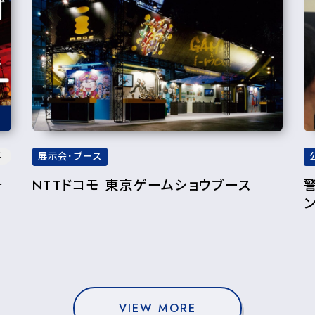
年
展示会･ブース
ォ
NTTドコモ 東京ゲームショウブース
VIEW MORE